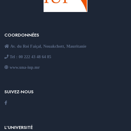
COORDONNÉES
Av. du Roi Faiçal, Nouakchott, Mauritanie
Tel : 00 222 43 48 64 85
www.una-iup.mr
SUIVEZ-NOUS
L'UNIVERSITÉ